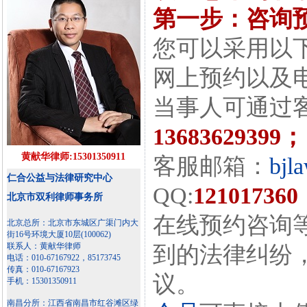
第一步：咨询
您可以采用以
网上预约以及
当事人可通过
13683629399；
黄献华律师:15301350911
客服邮箱：
bjl
仁合公益与法律研究中心
QQ:
121017360
北京市双利律师事务所
在线预约咨询
北京总所：北京市东城区广渠门内大
街16号环境大厦10层(100062)
联系人：黄献华律师
到的法律纠纷
电话：010-67167922，85173745
传真：010-67167923
议。
手机：15301350911
南昌分所：江西省南昌市红谷滩区绿