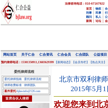
法律咨询电话：010-67167922
首页
│
物权
│
合
刑事
│
民事
│
行
顾问
│
私人
│
公
新闻
│
论坛
│
会
网站首页
关于仁合
仁合资讯
仁合会员
仁合团队
公益项目
预约律师电话：15301350911,13683629399
【新闻动态】
【会员专栏】
【热点关注】
委托律师流程
北京市双利律师事务所
·委托律师指南
·委托律师流程
·律师收费标准
·律师团队
2015年5月
·案件委托:
bjlawinfo@126.com
首席合伙人律师
欢迎您来到北