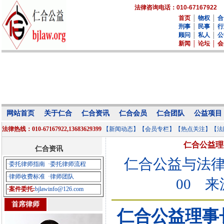
法律咨询电话：010-67167922
首页
│
物权
│
合
刑事
│
民事
│
行
顾问
│
私人
│
公
新闻
│
论坛
│
会
网站首页
关于仁合
仁合资讯
仁合会员
仁合团队
公益项目
法律热线：010-67167922,13683629399
【新闻动态】
【会员专栏】
【热点关注】
【法
仁合公益理
仁合资讯
仁合公益与法
·委托律师指南
·委托律师流程
·律师收费标准
·律师团队
00
来
·案件委托:
bjlawinfo@126.com
首席律师
仁合公益理事