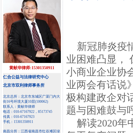
新冠肺炎疫情
业困难凸显，
黄献华律师:15301350911
小商业企业协
仁合公益与法律研究中心
业两会有话说
北京市双利律师事务所
极构建政企对
北京总所：北京市东城区广渠门内大
街16号环境大厦10层(100062)
联系人：黄献华律师
题与困难鼓与
电话：010-67167922，85173745
传真：010-67167923
解读2020
手机：15301350911
南昌分所：江西省南昌市红谷滩区绿