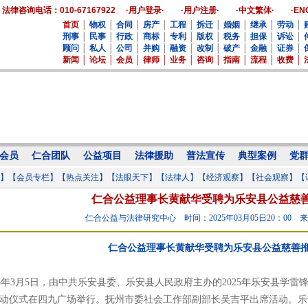
法律咨询电话：010-67167922
·用户登录·
·用户注册·
·中文繁体·
·EN
首页
│
物权
│
合同
│
房产
│
工程
│
拆迁
│
婚姻
│
继承
│
劳动
│
刑事
│
民事
│
行政
│
商标
│
专利
│
版权
│
税务
│
担保
│
诉讼
│
顾问
│
私人
│
公司
│
并购
│
融资
│
改制
│
破产
│
金融
│
证券
│
新闻
│
论坛
│
会员
│
律师
│
业务
│
咨询
│
指南
│
流程
│
收费
│
会员
仁合团队
公益项目
法律援助
普法宣传
典型案例
党
】
【会员专栏】
【热点关注】
【法眼天下】
【法律人】
【经济观察】
【社会观察】
【
仁合公益理事长黄献华受聘为乐安县公益慈
仁合公益与法律研究中心
时间：2025年03月05日20：00
来
仁合公益理事长黄献华受聘为乐安县公益慈善
5年3月5日，由中共乐安县委、乐安县人民政府主办的2025年乐安县学雷锋
动仪式在四九广场举行。抚州市委社会工作部副部长吴吉平出席活动。乐