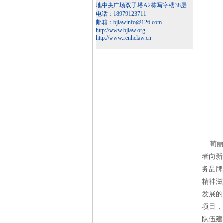
地中央广场双子塔A2栋写字楼38层
电话：18979123711
邮箱：bjlawinfo@126.com
http://www.bjlaw.org
http://www.renhelaw.cn
荀丽娜
者向新
务品牌
精神滋
发展的
项目，
队伍建