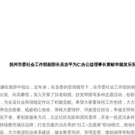
抚州市委社会工作部副部长吴吉平为仁合公益理事长黄献华颁发乐
在致辞中指出，近年来，在县委的坚强领导下，在市委社会工作部的精
出发、向高攀登，深入开展了扶老助残、扶贫帮困等多种志愿活动，创新打
，为全县社会和谐稳定作出了积极贡献。希望大家要保持工作热情，大力
养信念能量、砥砺初心使命、厚植大爱情怀、淬炼责任担当，争做文明有
实干者。要创新服务方式，立足社区实际和居民需求，开发一批灵活多样
持续擦亮项目品牌，打造共建共治共享的“社工+志愿者”联动模式，推动
设，大力推进职业体系建设，健全教育培训、管理监督、激励保障等制度