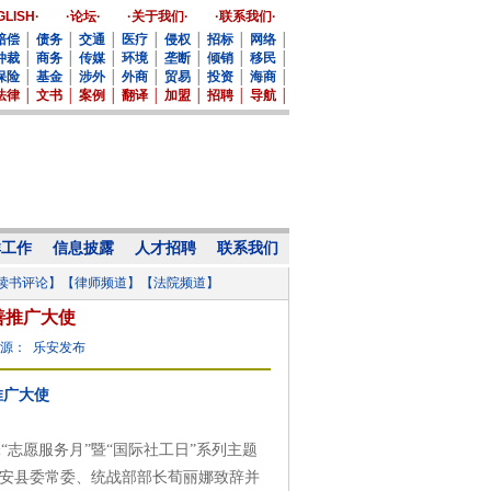
GLISH·
·论坛·
·关于我们·
·联系我们·
赔偿
│
债务
│
交通
│
医疗
│
侵权
│
招标
│
网络
│
仲裁
│
商务
│
传媒
│
环境
│
垄断
│
倾销
│
移民
│
保险
│
基金
│
涉外
│
外商
│
贸易
│
投资
│
海商
│
法律
│
文书
│
案例
│
翻译
│
加盟
│
招聘
│
导航
│
群工作
信息披露
人才招聘
联系我们
读书评论】
【律师频道】
【法院频道】
善推广大使
源： 乐安发布
推广大使
“志愿服务月”暨“国际社工日”系列主题
安县委常委、统战部部长荀丽娜致辞并