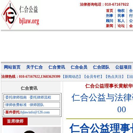
法律咨询电话：010-67167922
首页
│
物权
│
合
刑事
│
民事
│
行
顾问
│
私人
│
公
新闻
│
论坛
│
会
网站首页
关于仁合
仁合资讯
仁合会员
仁合团队
公益项目
法律热线：010-67167922,13683629399
【新闻动态】
【会员专栏】
【热点关注】
【法
仁合公益理事长黄献华
仁合资讯
仁合公益与法律
·委托律师指南
·委托律师流程
·律师收费标准
·律师团队
00
·案件委托:
bjlawinfo@126.com
首席律师
仁合公益理事