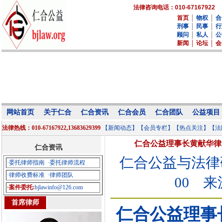
法律咨询电话：010-67167922
首页
│
物权
│
合
刑事
│
民事
│
行
顾问
│
私人
│
公
新闻
│
论坛
│
会
网站首页
关于仁合
仁合资讯
仁合会员
仁合团队
公益项目
法律热线：010-67167922,13683629399
【新闻动态】
【会员专栏】
【热点关注】
【法
仁合公益理事长黄献华律
仁合资讯
仁合公益与法律
·委托律师指南
·委托律师流程
·律师收费标准
·律师团队
00
来
·案件委托:
bjlawinfo@126.com
首席律师
仁合公益理事