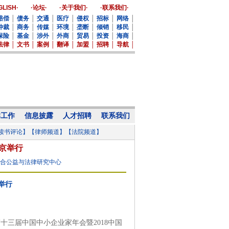
GLISH·
·论坛·
·关于我们·
·联系我们·
赔偿
│
债务
│
交通
│
医疗
│
侵权
│
招标
│
网络
│
仲裁
│
商务
│
传媒
│
环境
│
垄断
│
倾销
│
移民
│
保险
│
基金
│
涉外
│
外商
│
贸易
│
投资
│
海商
│
法律
│
文书
│
案例
│
翻译
│
加盟
│
招聘
│
导航
│
群工作
信息披露
人才招聘
联系我们
读书评论】
【律师频道】
【法院频道】
北京举行
仁合公益与法律研究中心
举行
十三届中国中小企业家年会暨2018中国