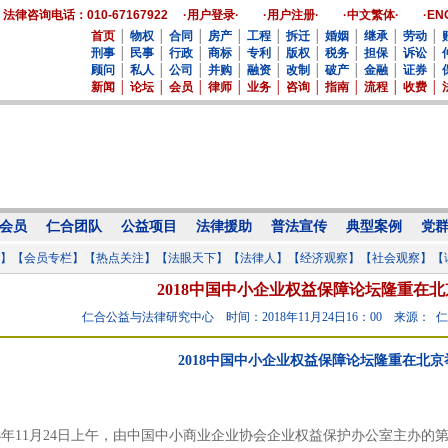
法律咨询电话：010-67167922
·用户登录·
·用户注册·
·中文繁体·
·EN
首页
│
物权
│
合同
│
房产
│
工程
│
拆迁
│
婚姻
│
继承
│
劳动
│
刑事
│
民事
│
行政
│
商标
│
专利
│
版权
│
税务
│
担保
│
诉讼
│
顾问
│
私人
│
公司
│
并购
│
融资
│
改制
│
破产
│
金融
│
证券
│
新闻
│
论坛
│
会员
│
律师
│
业务
│
咨询
│
指南
│
流程
│
收费
│
会员
仁合团队
公益项目
法律援助
普法宣传
典型案例
党
】
【会员专栏】
【热点关注】
【法眼天下】
【法律人】
【经济观察】
【社会观察】
【
2018中国中小企业权益保障论坛隆重在
仁合公益与法律研究中心
时间：2018年11月24日16：00
来源： 
2018中国中小企业权益保障论坛隆重在北京
8年11月24日上午，由中国中小商业企业协会企业权益保护办公室主办的第