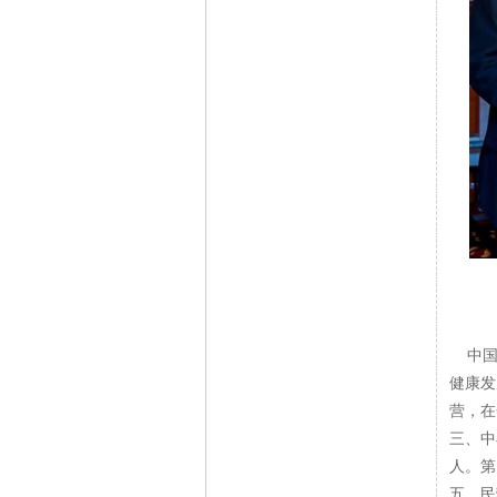
中国中
健康发
营，在
三、中
人。第
五，民