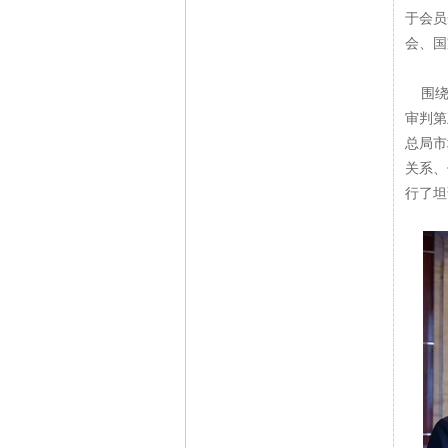
于会员
会、国
围绕本
审判第
总局市
关系、
行了坦