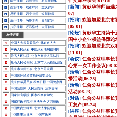
作交流座谈会[01-18]
南宁律师
郑州律师
石家庄律师
[新闻]
黄献华律师当选为
西安律师
成都律师
重庆律师
07]
昆明律师
西宁律师
银川律师
[招聘]
欢迎加盟北京市
兰州律师
乌鲁木齐
贵阳律师
[05-01]
拉萨律师
呼和浩特
太原律师
[论坛]
黄献华主持第十五
友情链接
国中小企业权益保障论坛[1
全国人大常务委员会
北京市人大
[招聘]
欢迎加盟北京双
中央人民政府
中国政府法制信息网
[11-01]
最高人民法院
北京市高级人民法院
[会议]
仁合公益理事长
最高人民检察院
北京市人民检察法院
心第一次工作会议[08-02
北京市律师协会
北京市司法局
[活动]
仁合公益理事长
中国国际经济贸易仲裁委员会
播活动[06-25]
北京仲裁委员会
检察日报
中国警察网
[活动]
仁合公益理事长
中国法院网
人民法院报
法制日报
活动[06-23]
国家法官学院
国家检察官学院
[对话]
仁合公益理事长
国家行政学院
中国法学会
方圆律政
工复产[05-24]
中国民商法律网
北大法律信息网
[讲座]
仁合公益理事长
中国刑事法律网
中国宪政网