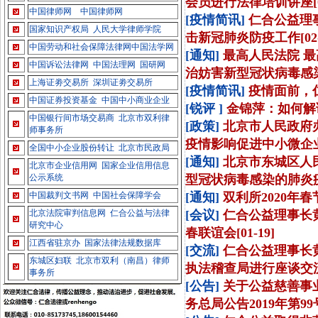
会员进行法律培训讲座[02
中国律师网
中国律师网
[疫情简讯]
仁合公益理
国家知识产权局
人民大学律师学院
击新冠肺炎防疫工作[02-
中国劳动和社会保障法律网
中国法学网
[通知]
最高人民法院 最
中国诉讼法律网
中国法理网
国研网
治妨害新型冠状病毒感染
上海证劵交易所
深圳证劵交易所
[疫情简讯]
疫情面前，仁
中国证券投资基金
中国中小商业企业
[锐评 ]
金锦萍：如何解读
中国银行间市场交易商
北京市双利律
[政策]
北京市人民政府
师事务所
疫情影响促进中小微企业持
全国中小企业股份转让
北京市民政局
[通知]
北京市东城区人
北京市企业信用网
国家企业信用信息
公示系统
型冠状病毒感染的肺炎疫
中国裁判文书网
中国社会保障学会
[通知]
双利所2020年春节
北京法院审判信息网
仁合公益与法律
[会议]
仁合公益理事长黄
研究中心
春联谊会[01-19]
江西省驻京办
国家法律法规数据库
[交流]
仁合公益理事长
东城区妇联
北京市双利（南昌）律师
执法稽查局进行座谈交流[0
事务所
[公告]
关于公益慈善事
务总局公告2019年第99号）