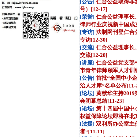
[公告]
仁合公益取得非营
号）[12-17]
[荣誉]
仁合公益理事长
律师行业庆祝新中国成立7
[专访]
法制网刊登仁合
专访[12-30]
[交流]
仁合公益理事长
交流[12-20]
[讲座]
仁合公益党支部
市青年律师领军人才训练营
[公告]
首批“全国中小
治人才库”名单公布[11-2
[论坛]
黄献华主持201
会闭幕总结[11-23]
[论坛]
第十四届中国中小
权益保障论坛即将在北京召
[法援]
双利所办公室主
者“[11-11]