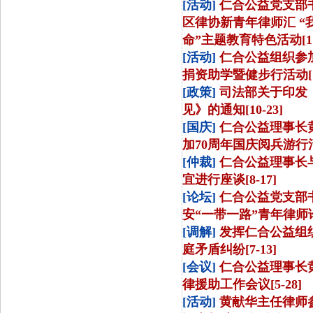
[活动]
仁合公益党支部
区律协新青年律师汇 “
命”主题教育特色活动[11-
[活动]
仁合公益组织参
捐资助学暨健步行活动[10
[政策]
司法部关于印发
见》的通知[10-23]
[国庆]
仁合公益理事长
加70周年国庆阅兵游行活动
[仲裁]
仁合公益理事长
宜进行座谈[8-17]
[论坛]
仁合公益党支部
安“一带一路”青年律师论坛
[调解]
发挥仁合公益组
庭矛盾纠纷[7-13]
[会议]
仁合公益理事长
律援助工作会议[5-28]
[活动]
黄献华主任律师