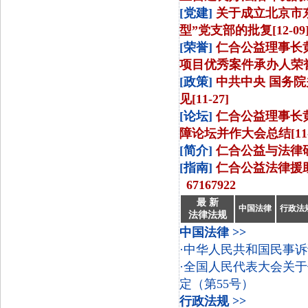
[党建]
关于成立北京市
型”党支部的批复[12-09
[荣誉]
仁合公益理事长
项目优秀案件承办人荣誉称
[政策]
中共中央 国务
见[11-27]
[论坛]
仁合公益理事长黄
障论坛并作大会总结[11-
[简介]
仁合公益与法律研究
[指南]
仁合公益法律援助指
67167922
最 新
中国法律
行政法
法律法规
中国法律 >>
·中华人民共和国民事
·全国人民代表大会关
定（第55号）
行政法规 >>