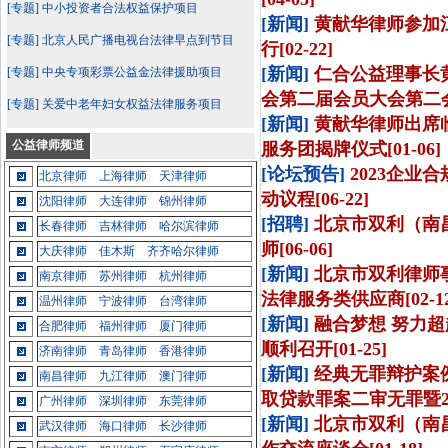
[专题] 中小投资者合法权益保护项目
[新闻]
黄献华律师参加
[专题] 北京人民广播电视台法律早点到节目
行[02-22]
[新闻]
仁合公益理事长
[专题] 中央专项彩票公益金法律援助项目
会第二届会员大会第二会议[
[专题] 关爱中老年妇女权益法律服务项目
[新闻]
黄献华律师出席
公益律师频道
服务团揭牌仪式[01-06]
[论坛预告]
2023企
北京律师
上海律师
天津律师
动议程[06-22]
沈阳律师
大连律师
锦州律师
[招聘]
北京市双利（南
长春律师
吉林律师
哈尔滨律师
师[06-06]
大庆律师
佳木斯
齐齐哈尔律师
[新闻]
北京市双利律师
南京律师
苏州律师
杭州律师
法律服务类供应商[02-12
温州律师
宁波律师
台湾律师
[新闻]
融合梦想 努力超
合肥律师
福州律师
厦门律师
顺利召开[01-25]
济南律师
青岛律师
香港律师
[新闻]
经典无罪辩护案
南昌律师
九江律师
澳门律师
取贷款罪案二审无罪暨20
广州律师
深圳律师
东莞律师
[新闻]
北京市双利（南
武汉律师
海口律师
长沙律师