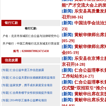
能”产才交流大会上的发言[
[新闻]
乐安县高质量发
召开[08-16]
[新闻]
中国法学会法治文
银行汇款
23]
银行汇款:
[新闻]
黄献华律师出席
户名：北京市东城区仁合公益与法律研究中心
[05-29]
开户银行：中国工商银行北京东城支行营业室
[新闻]
黄献华律师出席
账号：0200080709024715438
会[05-19]
[新闻]
乐安县在京博士
信息披露
京召开[4-28]
[新闻]
仁合公益理事长
[专题] 仁合公益年度工作信息披露
工作站站长[4-27]
[专题] 仁合公益关爱妇女婚姻家庭权益项目
[新闻]
仁合公益理事长
[专题] 益家筑梦，携手成长家庭安全项目
仪式暨“双招双引”推介会上
[专题] 仁合商务楼宇女性软技能提升项目
[新闻]
黄献华出席在京抚
[新闻]
黄献华出席乐安
[专题] 2014年职工服务公益孵化项目
[04-03]