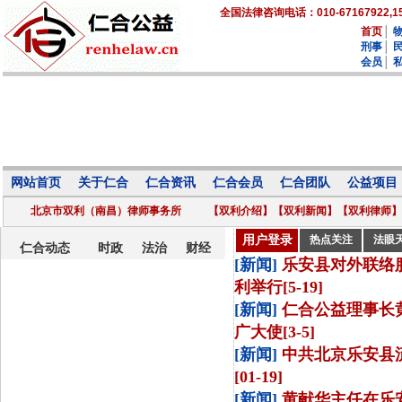
全国法律咨询电话：010-67167922,15
首页
│
刑事
│
会员
│
网站首页
关于仁合
仁合资讯
仁合会员
仁合团队
公益项目
北京市双利（南昌）律师事务所
【双利介绍】
【双利新闻】
【双利律师】
用户登录
热点关注
法眼
仁合动态
时政
法治
财经
[新闻]
乐安县对外联络
利举行[5-19]
[新闻]
仁合公益理事长
广大使[3-5]
[新闻]
中共北京乐安县
[01-19]
[新闻]
黄献华主任在乐